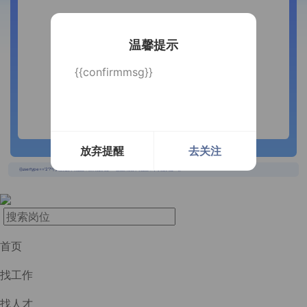
温馨提示
{{confirmmsg}}
放弃提醒
去关注
长按识别二维码
{{usertype=='2'?'个人投递实时提醒，招聘更快捷！':'企业回复实时提醒，求职更快捷！'}}
首页
找工作
找人才