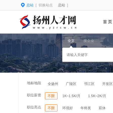
总站
[ 切换站点
总站
]
首 页
全文
搜企业
地标地段
全扬州
广陵区
邗江区
开发区
职位薪资
不限
1K~1.5K/月
1.5K~2K/月
职位亮点
不限
环境好
年终奖
双休