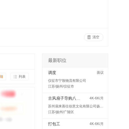
清空
最新职位
调度
面议
细
列表
仪征市宁致物流有限公司
江苏/扬州/仪征市
古风扇子导购八小时工作制
4K-6K/月
苏州扇来善往创意文化有限公司扬州分公司
江苏/扬州/广陵区
打包工
4K-6K/月