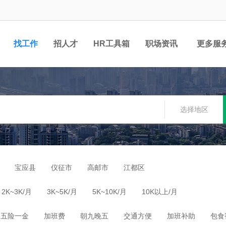
找工作
招人才
HR工具箱
职场资讯
更多服
选择地区
宝应县
仪征市
高邮市
江都区
2K~3K/月
3K~5K/月
5K~10K/月
10K以上/月
五险一金
加班费
朝九晚五
交通方便
加班补助
包食